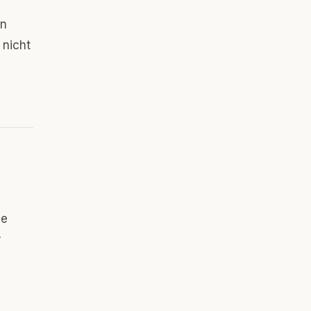
en
 nicht
ie
r