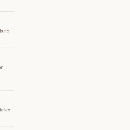
ltung
en
fallen