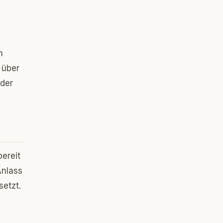
m
 über
 der
ereit
Anlass
setzt.