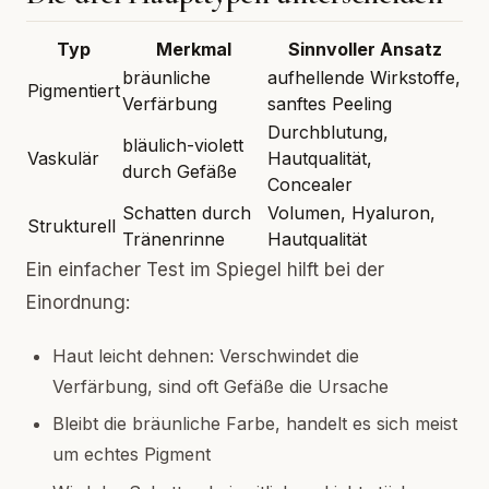
Typ
Merkmal
Sinnvoller Ansatz
bräunliche
aufhellende Wirkstoffe,
Pigmentiert
Verfärbung
sanftes Peeling
Durchblutung,
bläulich-violett
Vaskulär
Hautqualität,
durch Gefäße
Concealer
Schatten durch
Volumen, Hyaluron,
Strukturell
Tränenrinne
Hautqualität
Ein einfacher Test im Spiegel hilft bei der
Einordnung:
Haut leicht dehnen: Verschwindet die
Verfärbung, sind oft Gefäße die Ursache
Bleibt die bräunliche Farbe, handelt es sich meist
um echtes Pigment