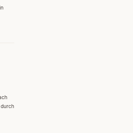
in
nach
n durch