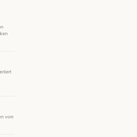
on
cken
rliert
gen vom