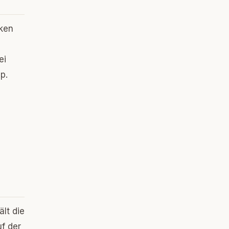
rken
ei
p.
ält die
f der