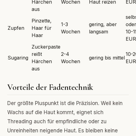
Härchen
Wochen
Haut reizen
EUR
aus
selb
Pinzette,
1-3
gering, aber
ode
Zupfen
Haar für
Wochen
langsam
10-1
Haar
EUR
Zuckerpaste
reißt
2-4
10-2
Sugaring
gering bis mittel
Härchen
Wochen
EUR
aus
Vorteile der Fadentechnik
Der größte Pluspunkt ist die Präzision. Weil kein
Wachs auf die Haut kommt, eignet sich
Threading auch für empfindliche oder zu
Unreinheiten neigende Haut. Es bleiben keine