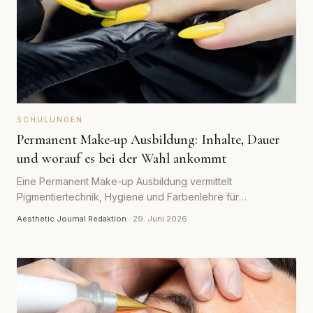
SCHULUNGEN
Permanent Make-up Ausbildung: Inhalte, Dauer
und worauf es bei der Wahl ankommt
Eine Permanent Make-up Ausbildung vermittelt
Pigmentiertechnik, Hygiene und Farbenlehre für
dauerhaftes Make-up an Augenbrauen, Lidern und Lippen.
Aesthetic Journal Redaktion
·
29. Juni 2026
Welche Inhalte dazugehören, wie lange sie dauert und
worauf du bei der Wahl achten solltest.