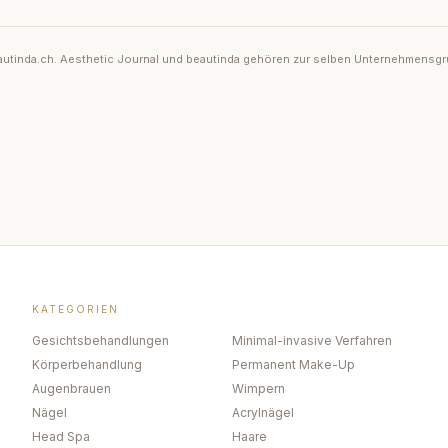
 beautinda.ch. Aesthetic Journal und beautinda gehören zur selben Unternehmensg
KATEGORIEN
Gesichtsbehandlungen
Minimal-invasive Verfahren
Körperbehandlung
Permanent Make-Up
Augenbrauen
Wimpern
Nägel
Acrylnägel
Head Spa
Haare