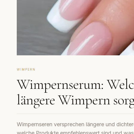
WIMPERN
Wimpernserum: Welch
längere Wimpern sor
Wimpernseren versprechen längere und dichtere
welche Produkte empfehlenswert sind und was 