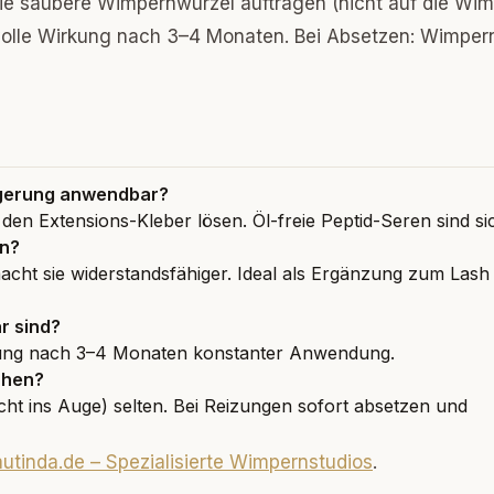
e saubere Wimpernwurzel auftragen (nicht auf die Wi
 volle Wirkung nach 3–4 Monaten. Bei Absetzen: Wimper
gerung anwendbar?
 den Extensions-Kleber lösen. Öl-freie Peptid-Seren sind si
en?
ht sie widerstandsfähiger. Ideal als Ergänzung zum Lash L
r sind?
kung nach 3–4 Monaten konstanter Anwendung.
chen?
cht ins Auge) selten. Bei Reizungen sofort absetzen und
utinda.de – Spezialisierte Wimpernstudios
.