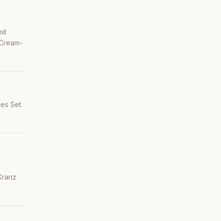
it
 Cream-
ues Set
Kranz