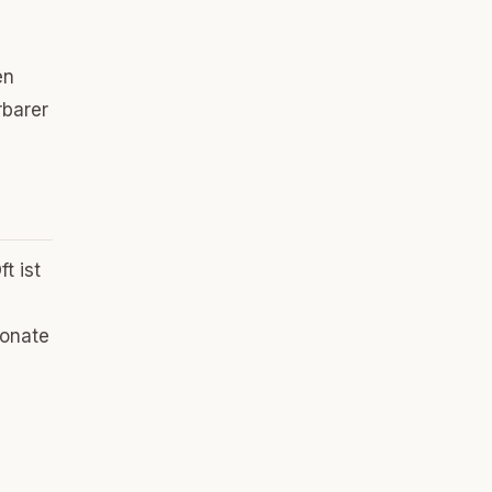
en
rbarer
t ist
Monate