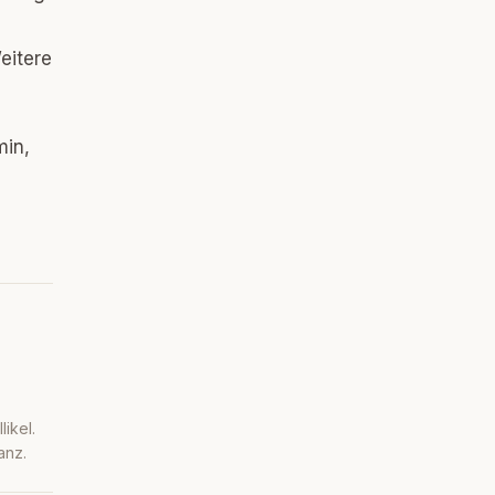
eitere
min,
ikel.
anz.