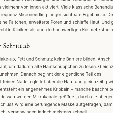
rn vielmehr von innen aktiviert. Viele klassische Behand
ofrequenz Microneedling länger sichtbare Ergebnisse. D
ine Fältchen, erweiterte Poren und schlaffe Haut. Und
ohl in Kliniken als auch in hochwertigen Kosmetikstudio
 Schritt ab
Make-up, Fett und Schmutz keine Barriere bilden. Anschl
 auf, um dadurch alte Hautschüppchen zu lösen. Gleichz
fzunehmen. Danach beginnt der eigentliche Teil des
feinen Nadeln gleitet über die Haut und gleichzeitig wi
entsteht ein angenehmes Kribbeln – manche beschreib
nddessen werden Mikrokanäle geöffnet, durch die pflege
Schluss wird eine beruhigende Maske aufgetragen, dami
ch, verschwinden jedoch meistens schnell.