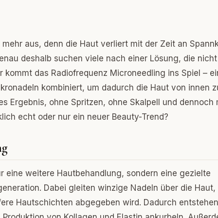
mehr aus, denn die Haut verliert mit der Zeit an Spannk
Genau deshalb suchen viele nach einer Lösung, die nicht
ier kommt das Radiofrequenz Microneedling ins Spiel – e
ikronadeln kombiniert, um dadurch die Haut von innen z
hes Ergebnis, ohne Spritzen, ohne Skalpell und dennoch 
irklich echt oder nur ein neuer Beauty-Trend?
ng
ur eine weitere Hautbehandlung, sondern eine gezielte
eneration. Dabei gleiten winzige Nadeln über die Haut,
efere Hautschichten abgegeben wird. Dadurch entstehe
e Produktion von Kollagen und Elastin ankurbeln. Außer