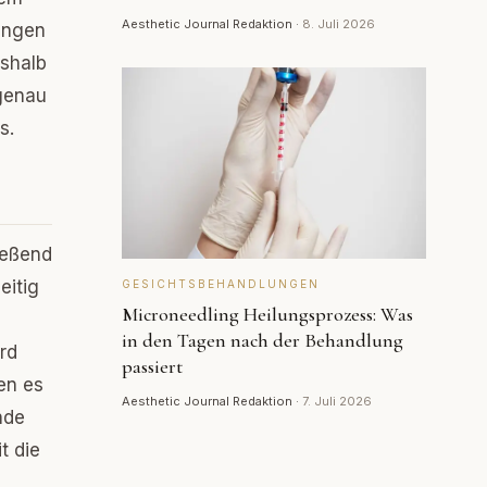
Aesthetic Journal Redaktion
·
8. Juli 2026
lungen
eshalb
 genau
s.
ießend
eitig
GESICHTSBEHANDLUNGEN
Microneedling Heilungsprozess: Was
in den Tagen nach der Behandlung
rd
passiert
en es
Aesthetic Journal Redaktion
·
7. Juli 2026
nde
t die