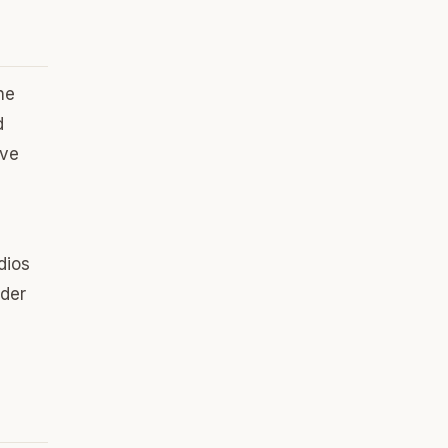
ne
d
ive
dios
 der