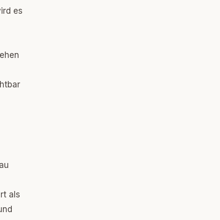
ird es
sehen
chtbar
nau
rt als
 und