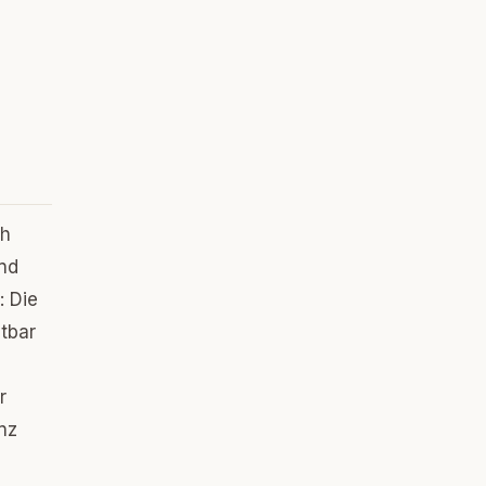
ch
end
: Die
tbar
r
nz