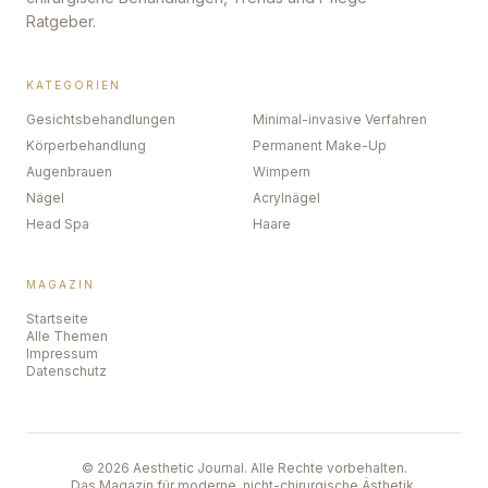
Ratgeber.
KATEGORIEN
Gesichtsbehandlungen
Minimal-invasive Verfahren
Körperbehandlung
Permanent Make-Up
Augenbrauen
Wimpern
Nägel
Acrylnägel
Head Spa
Haare
MAGAZIN
Startseite
Alle Themen
Impressum
Datenschutz
©
2026
Aesthetic Journal. Alle Rechte vorbehalten.
Das Magazin für moderne, nicht-chirurgische Ästhetik.