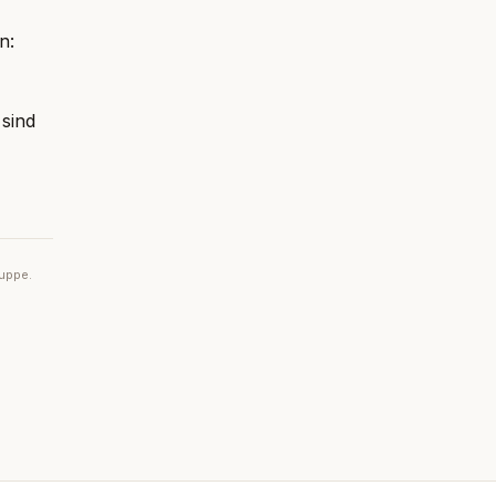
n:
 sind
ruppe.