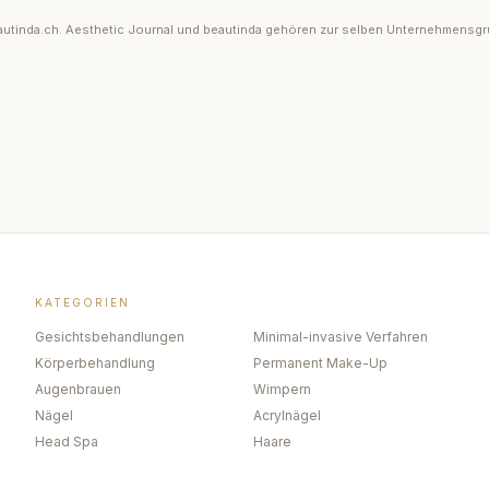
 beautinda.ch. Aesthetic Journal und beautinda gehören zur selben Unternehmensg
KATEGORIEN
Gesichtsbehandlungen
Minimal-invasive Verfahren
Körperbehandlung
Permanent Make-Up
Augenbrauen
Wimpern
Nägel
Acrylnägel
Head Spa
Haare