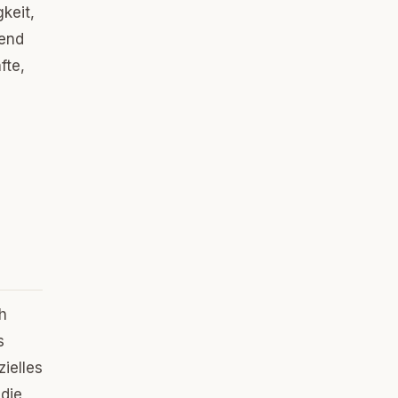
keit,
send
fte,
h
s
ielles
 die