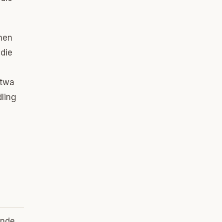
nen
 die
etwa
dling
ende