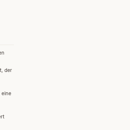
en
t, der
 eine
rt