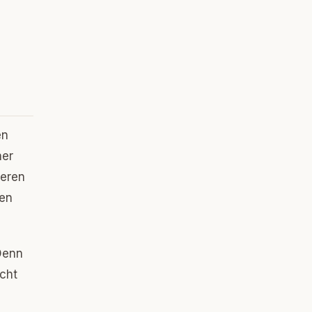
en
her
heren
ren
Denn
icht