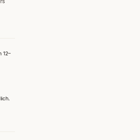
rs
h 12–
ich.