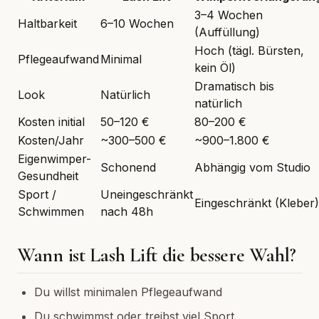
3–4 Wochen
Haltbarkeit
6–10 Wochen
(Auffüllung)
Hoch (tägl. Bürsten,
Pflegeaufwand
Minimal
kein Öl)
Dramatisch bis
Look
Natürlich
natürlich
Kosten initial
50–120 €
80–200 €
Kosten/Jahr
~300–500 €
~900–1.800 €
Eigenwimper-
Schonend
Abhängig vom Studio
Gesundheit
Sport /
Uneingeschränkt
Eingeschränkt (Kleber)
Schwimmen
nach 48h
Wann ist Lash Lift die bessere Wahl?
Du willst minimalen Pflegeaufwand
Du schwimmst oder treibst viel Sport