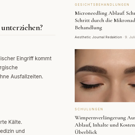
GESICHTSBEHANDLUNGEN
Microneedling Ablauf: Schr
Schritt durch die Mikronad
 unterziehen?
Behandlung
Aesthetic Journal Redaktion
·
9. Jul
ischer Eingriff kommt
urgische
ne Ausfallzeiten.
SCHULUNGEN
Wimpernverlängerung Aus
rte Kälte.
Ablauf, Inhalte und Koste
edizin und
Überblick