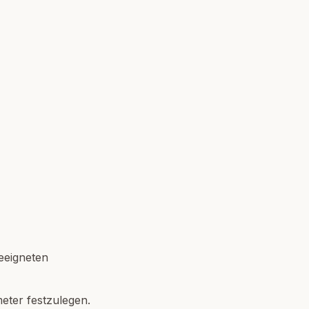
geeigneten
eter festzulegen.