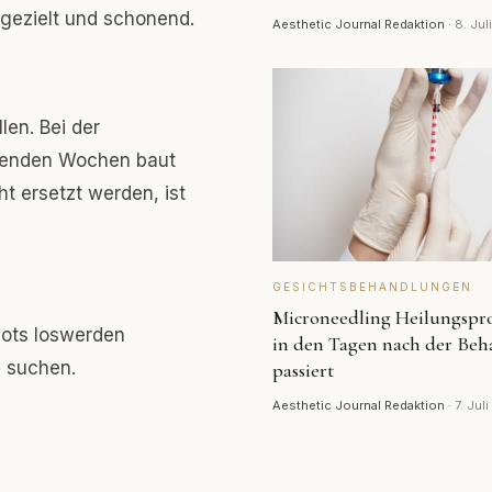
e gezielt und schonend.
Aesthetic Journal Redaktion
·
8. Jul
len. Bei der
lgenden Wochen baut
ht ersetzt werden, ist
GESICHTSBEHANDLUNGEN
Microneedling Heilungspro
pots loswerden
in den Tagen nach der Be
g suchen.
passiert
Aesthetic Journal Redaktion
·
7. Jul