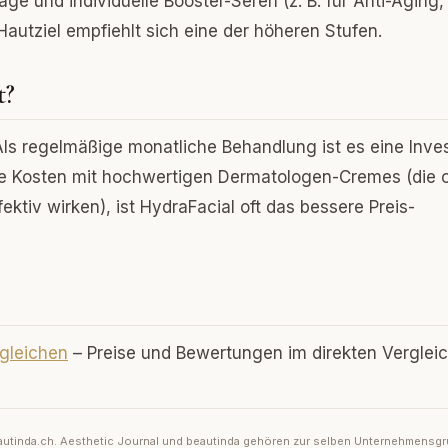
ge und individuelle Booster-Seren (z. B. für Anti-Aging,
Hautziel empfiehlt sich eine der höheren Stufen.
t?
Als regelmäßige monatliche Behandlung ist es eine Inves
ie Kosten mit hochwertigen Dermatologen-Cremes (die o
ektiv wirken), ist HydraFacial oft das bessere Preis-
rgleichen
– Preise und Bewertungen im direkten Vergleic
 beautinda.ch. Aesthetic Journal und beautinda gehören zur selben Unternehmensg