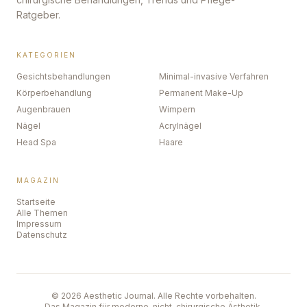
Ratgeber.
KATEGORIEN
Gesichtsbehandlungen
Minimal-invasive Verfahren
Körperbehandlung
Permanent Make-Up
Augenbrauen
Wimpern
Nägel
Acrylnägel
Head Spa
Haare
MAGAZIN
Startseite
Alle Themen
Impressum
Datenschutz
©
2026
Aesthetic Journal. Alle Rechte vorbehalten.
Das Magazin für moderne, nicht-chirurgische Ästhetik.